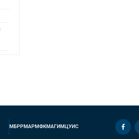
t
t
МБРР
МАР
МФК
МАГИ
МЦУИС