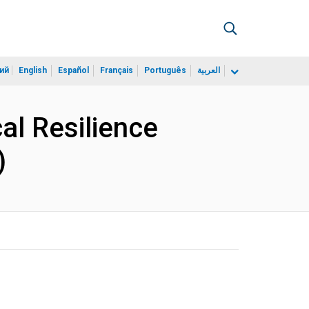
ий
English
Español
Français
Português
العربية
al Resilience
)