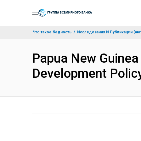
Skip
to
Main
Что такое бедность
Исследования И Публикации (анг
Navigation
Papua New Guinea -
Development Polic