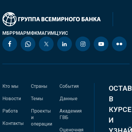
МБРР
МАР
МФК
МАГИ
МЦУИС
Кто мы
Страны
События
ОСТАВ
В
Новости
Темы
Данные
КУРСЕ
Работа
Проекты
Академия
и
ГВБ
И
Контакты
операции
УЗНА
Оценочная