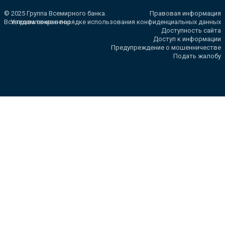
© 2025 Группа Всемирного банка.
Правовая информация
Все права сохранены.
Уведомление о порядке использования конфиденциальных данных
Доступность сайта
Доступ к информации
Предупреждение о мошенничестве
Подать жалобу