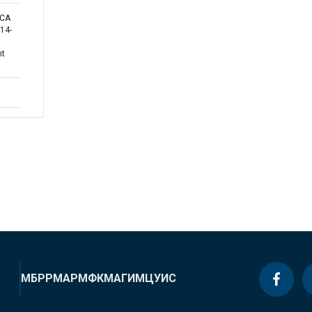
ICA
14-
nt
МБРР
МАР
МФК
МАГИ
МЦУИС