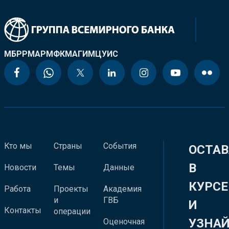
МБРР
МАР
МФК
МАГИ
МЦУИС
Кто мы
Страны
События
ОСТАВ
В
Новости
Темы
Данные
КУРСЕ
Работа
Проекты
Академия
и
ГВБ
И
Контакты
операции
УЗНА
Оценочная