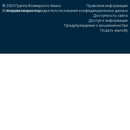
© 2025 Группа Всемирного банка.
Правовая информация
Все права сохранены.
Уведомление о порядке использования конфиденциальных данных
Доступность сайта
Доступ к информации
Предупреждение о мошенничестве
Подать жалобу