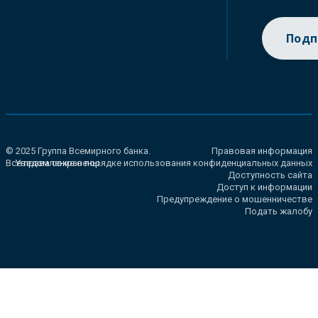
Подп
© 2025 Группа Всемирного банка.
Правовая информация
Все права сохранены.
Уведомление о порядке использования конфиденциальных данных
Доступность сайта
Доступ к информации
Предупреждение о мошенничестве
Подать жалобу