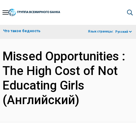
Skip
to
Main
Что такое бедность
Язык страницы:
Русский
Navigation
Missed Opportunities :
The High Cost of Not
Educating Girls
(Английский)