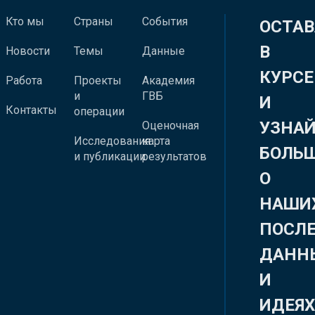
Кто мы
Страны
События
ОСТАВ
В
Новости
Темы
Данные
КУРСЕ
Работа
Проекты
Академия
и
ГВБ
И
Контакты
операции
УЗНА
Оценочная
Исследования
карта
БОЛЬ
и публикации
результатов
О
НАШИ
ПОСЛ
ДАНН
И
ИДЕЯ