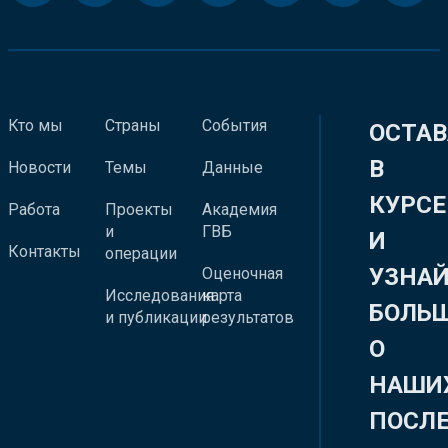
Кто мы
Страны
События
ОСТАВ
В
Новости
Темы
Данные
КУРСЕ
Работа
Проекты
Академия
и
ГВБ
И
Контакты
операции
УЗНА
Оценочная
Исследования
карта
БОЛЬ
и публикации
результатов
О
НАШИ
ПОСЛ