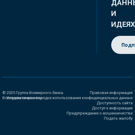
ДАНН
И
ИДЕЯ
Подп
© 2025 Группа Всемирного банка.
Правовая информация
Все права сохранены.
Уведомление о порядке использования конфиденциальных данных
Доступность сайта
Доступ к информации
Предупреждение о мошенничестве
Подать жалобу