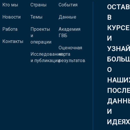
Кто мы
Страны
События
ОСТАВ
В
Новости
Темы
Данные
КУРСЕ
Работа
Проекты
Академия
и
ГВБ
И
Контакты
операции
УЗНА
Оценочная
Исследования
карта
БОЛЬ
и публикации
результатов
О
НАШИ
ПОСЛ
ДАНН
И
ИДЕЯ