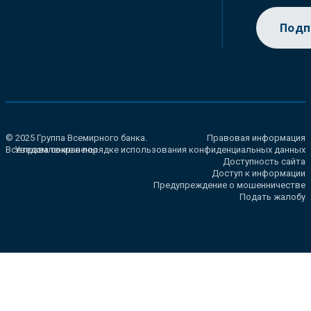
Подп
© 2025 Группа Всемирного банка.
Правовая информация
Все права сохранены.
Уведомление о порядке использования конфиденциальных данных
Доступность сайта
Доступ к информации
Предупреждение о мошенничестве
Подать жалобу