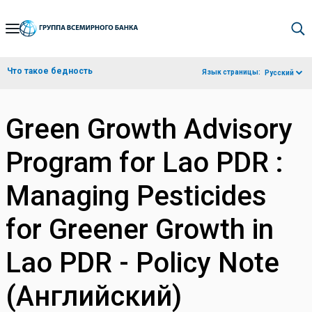
Skip
to
Main
Что такое бедность
Язык страницы:
Русский
Navigation
Green Growth Advisory
Program for Lao PDR :
Managing Pesticides
for Greener Growth in
Lao PDR - Policy Note
(Английский)