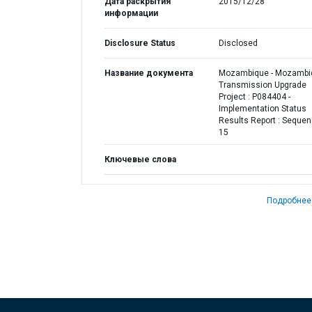
Дата раскрытия
2015/12/28
информации
Disclosure Status
Disclosed
Название документа
Mozambique - Mozambi
Transmission Upgrade
Project : P084404 -
Implementation Status
Results Report : Seque
15
Ключевые слова
Подробнее