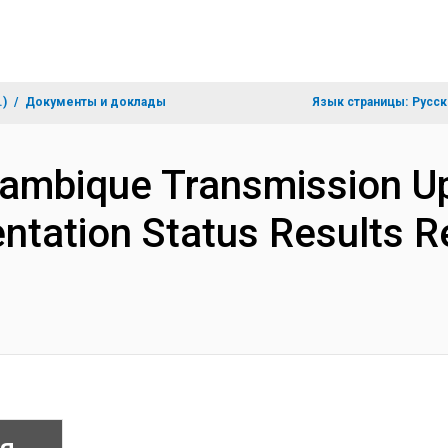
.)
Документы и доклады
Язык страницы:
Русск
mbique Transmission Upg
tation Status Results R