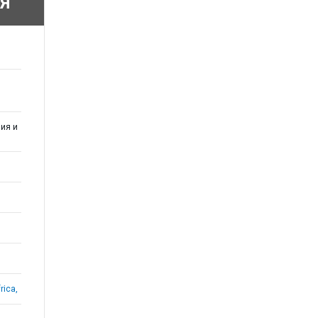
Я
ия и
rica,