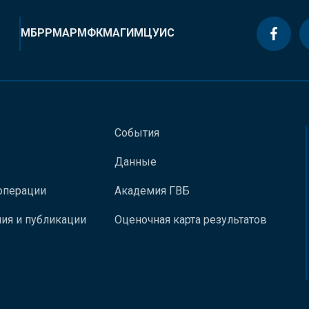
МБРР
МАР
МФК
МАГИ
МЦУИС
События
Данные
операции
Академия ГВБ
ия и публикации
Оценочная карта результатов