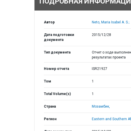
ПОДРОБНАЯ ИНФОРМАЦИ
Автор
Neto, Maria Isabel A. S.;
Дата подготовки
2015/12/28
документа
Тип документа
Отчет о ходе выполнен
результатах проекта
Номер отчета
ISR21927
Том
1
Total Volume(s)
1
Страна
Мозамбик,
Регион
Eastern and Southern Af