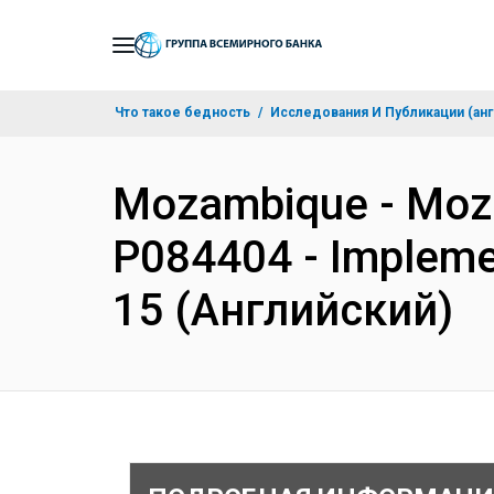
Skip
to
Main
Что такое бедность
Исследования И Публикации (анг
Navigation
Mozambique - Moza
P084404 - Implemen
15 (Английский)