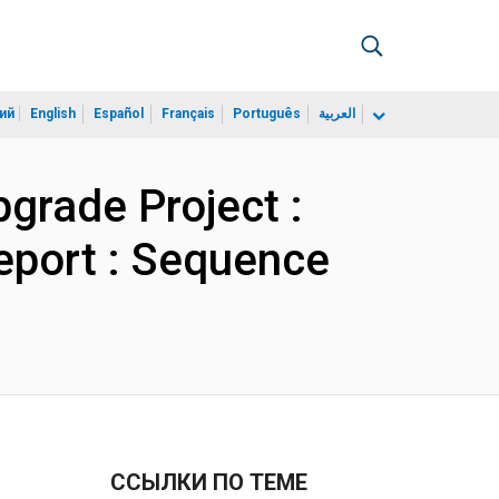
ий
English
Español
Français
Português
العربية
rade Project :
eport : Sequence
ССЫЛКИ ПО ТЕМЕ