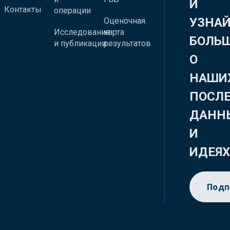
И
Контакты
операции
УЗНА
Оценочная
Исследования
карта
БОЛЬ
и публикации
результатов
О
НАШИ
ПОСЛ
ДАНН
И
ИДЕЯ
Подп