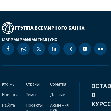
МБРР
МАР
МФК
МАГИ
МЦУИС
Кто мы
Страны
События
ОСТАВ
В
Новости
Темы
Данные
КУРСЕ
Работа
Проекты
Академия
и
ГВБ