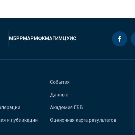
МБРР
МАР
МФК
МАГИ
МЦУИС
События
Данные
операции
Академия ГВБ
ия и публикации
Оценочная карта результатов