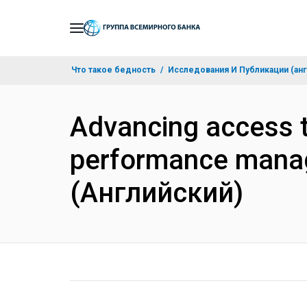
Skip
to
Main
Что такое бедность
Исследования И Публикации (анг
Navigation
Advancing access t
performance manag
(Английский)