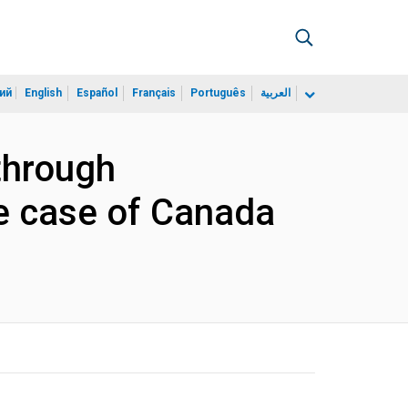
ий
English
Español
Français
Português
العربية
through
 case of Canada