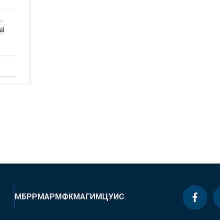
-
al
МБРР
МАР
МФК
МАГИ
МЦУИС