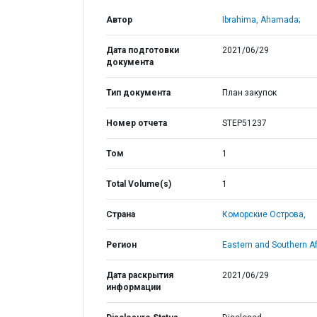
Автор
Ibrahima, Ahamada;
Дата подготовки
2021/06/29
документа
Тип документа
План закупок
Номер отчета
STEP51237
Том
1
Total Volume(s)
1
Страна
Коморские Острова,
Регион
Eastern and Southern Af
Дата раскрытия
2021/06/29
информации