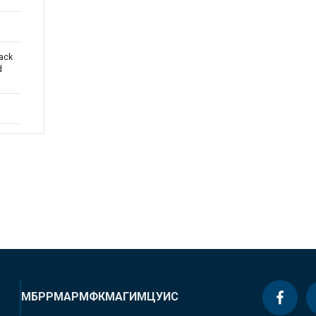
rack
d
МБРР
МАР
МФК
МАГИ
МЦУИС