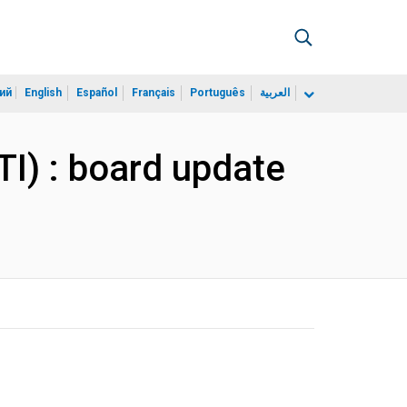
ий
English
Español
Français
Português
العربية
FTI) : board update