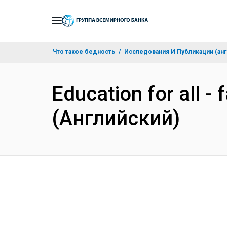
Skip
to
Main
Что такое бедность
Исследования И Публикации (анг
Navigation
Education for all - 
(Английский)