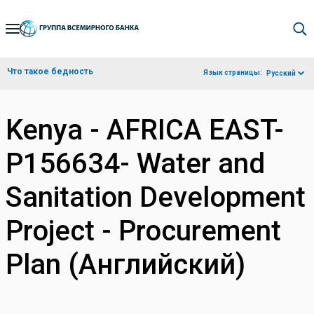
Skip
to
Main
Что такое бедность
Язык страницы:
Русский
Navigation
Kenya - AFRICA EAST-
P156634- Water and
Sanitation Development
Project - Procurement
Plan (Английский)