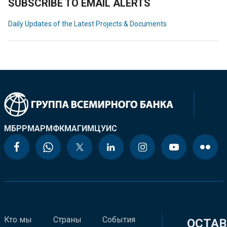
SUBSCRIBE TO EMAIL ALERTS
Daily Updates of the Latest Projects & Documents
МБРР
МАР
МФК
МАГИ
МЦУИС
Кто мы
Страны
События
ОСТАВ