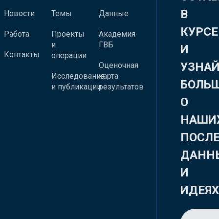
В
Новости
Темы
Данные
КУРСЕ
Работа
Проекты
Академия
и
ГВБ
И
Контакты
операции
УЗНА
Оценочная
Исследования
карта
БОЛЬ
и публикации
результатов
О
НАШИ
ПОСЛ
ДАНН
И
ИДЕЯ