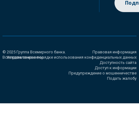
Подп
© 2025 Группа Всемирного банка.
Правовая информация
Все права сохранены.
Уведомление о порядке использования конфиденциальных данных
Доступность сайта
Доступ к информации
Предупреждение о мошенничестве
Подать жалобу