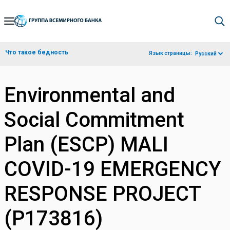
Skip
to
Main
Что такое бедность
Язык страницы:
Русский
Navigation
Environmental and
Social Commitment
Plan (ESCP) MALI
COVID-19 EMERGENCY
RESPONSE PROJECT
(P173816)