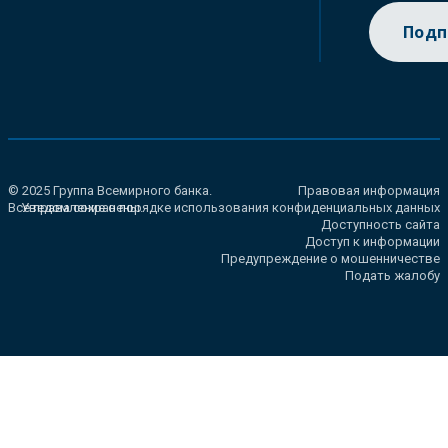
Подп
© 2025 Группа Всемирного банка.
Правовая информация
Все права сохранены.
Уведомление о порядке использования конфиденциальных данных
Доступность сайта
Доступ к информации
Предупреждение о мошенничестве
Подать жалобу