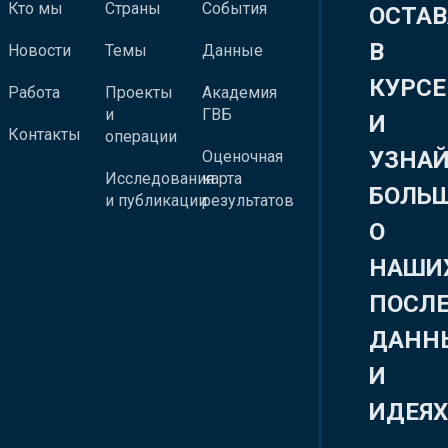
Кто мы
Страны
События
ОСТАВ
В
Новости
Темы
Данные
КУРСЕ
Работа
Проекты
Академия
и
ГВБ
И
Контакты
операции
УЗНА
Оценочная
Исследования
карта
БОЛЬ
и публикации
результатов
О
НАШИ
ПОСЛ
ДАНН
И
ИДЕЯ