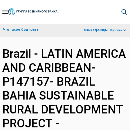
Skip
to
Main
Что такое бедность
Язык страницы:
Русский
Navigation
Brazil - LATIN AMERICA
AND CARIBBEAN-
P147157- BRAZIL
BAHIA SUSTAINABLE
RURAL DEVELOPMENT
PROJECT -