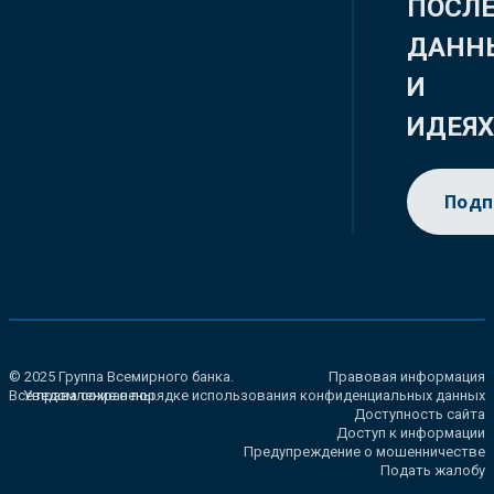
ПОСЛ
ДАНН
И
ИДЕЯ
Подп
© 2025 Группа Всемирного банка.
Правовая информация
Все права сохранены.
Уведомление о порядке использования конфиденциальных данных
Доступность сайта
Доступ к информации
Предупреждение о мошенничестве
Подать жалобу