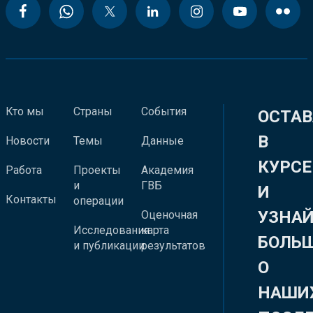
Кто мы
Страны
События
ОСТАВ
В
Новости
Темы
Данные
КУРСЕ
Работа
Проекты
Академия
и
ГВБ
И
Контакты
операции
УЗНА
Оценочная
Исследования
карта
БОЛЬ
и публикации
результатов
О
НАШИ