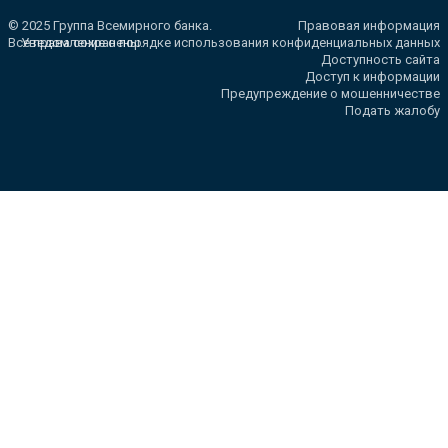
© 2025 Группа Всемирного банка.
Правовая информация
Все права сохранены.
Уведомление о порядке использования конфиденциальных данных
Доступность сайта
Доступ к информации
Предупреждение о мошенничестве
Подать жалобу