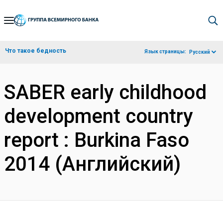
Skip
to
Main
Что такое бедность
Язык страницы:
Русский
Navigation
SABER early childhood
development country
report : Burkina Faso
2014 (Английский)