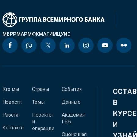
МБРР
МАР
МФК
МАГИ
МЦУИС
Кто мы
Страны
События
ОСТАВ
В
Новости
Темы
Данные
КУРСЕ
Работа
Проекты
Академия
и
ГВБ
И
Контакты
операции
УЗНА
Оценочная