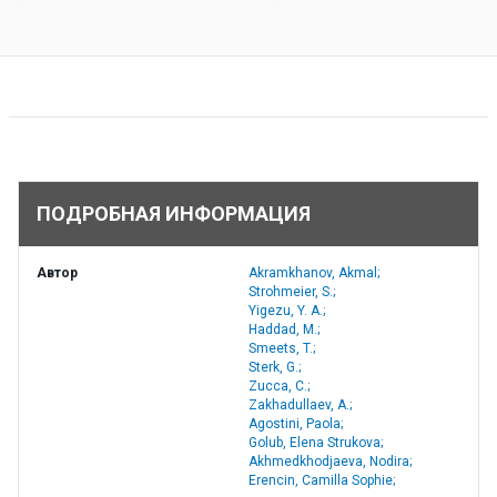
ПОДРОБНАЯ ИНФОРМАЦИЯ
Автор
Akramkhanov, Akmal;
Strohmeier, S.;
Yigezu, Y. A.;
Haddad, M.;
Smeets, T.;
Sterk, G.;
Zucca, C.;
Zakhadullaev, A.;
Agostini, Paola;
Golub, Elena Strukova;
Akhmedkhodjaeva, Nodira;
Erencin, Camilla Sophie;