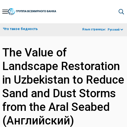
Skip
to
Main
Что такое бедность
Язык страницы:
Русский
Navigation
The Value of
Landscape Restoration
in Uzbekistan to Reduce
Sand and Dust Storms
from the Aral Seabed
(Английский)