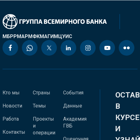
МБРР
МАР
МФК
МАГИ
МЦУИС
Кто мы
Страны
События
ОСТАВ
В
Новости
Темы
Данные
КУРСЕ
Работа
Проекты
Академия
и
ГВБ
И
Контакты
операции
Оценочная