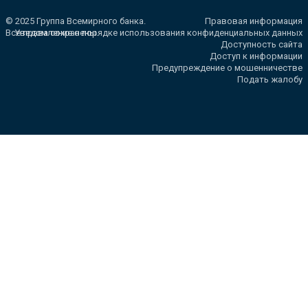
© 2025 Группа Всемирного банка.
Правовая информация
Все права сохранены.
Уведомление о порядке использования конфиденциальных данных
Доступность сайта
Доступ к информации
Предупреждение о мошенничестве
Подать жалобу