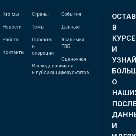
Кто мы
Страны
События
ОСТАВ
В
Новости
Темы
Данные
КУРСЕ
Работа
Проекты
Академия
и
ГВБ
И
Контакты
операции
УЗНА
Оценочная
Исследования
карта
БОЛЬ
и публикации
результатов
О
НАШИ
ПОСЛ
ДАНН
И