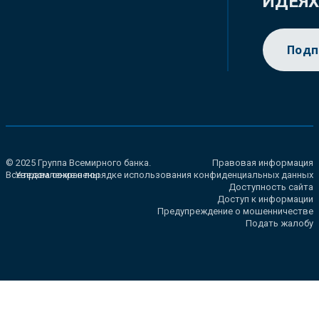
ИДЕЯ
Подп
© 2025 Группа Всемирного банка.
Правовая информация
Все права сохранены.
Уведомление о порядке использования конфиденциальных данных
Доступность сайта
Доступ к информации
Предупреждение о мошенничестве
Подать жалобу