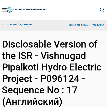
Skip
to
Main
Что такое бедность
Язык страницы:
Русский
Navigation
Disclosable Version of
the ISR - Vishnugad
Pipalkoti Hydro Electric
Project - P096124 -
Sequence No : 17
(Английский)