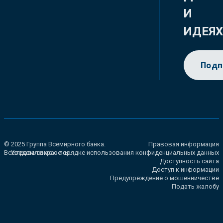
И
ИДЕЯ
Подп
© 2025 Группа Всемирного банка.
Правовая информация
Все права сохранены.
Уведомление о порядке использования конфиденциальных данных
Доступность сайта
Доступ к информации
Предупреждение о мошенничестве
Подать жалобу