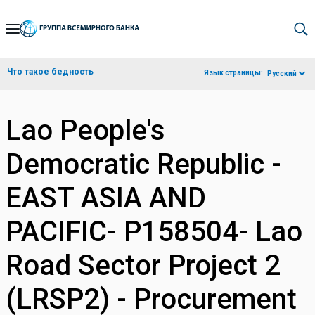
Skip
to
Main
Что такое бедность
Язык страницы:
Русский
Navigation
Lao People's
Democratic Republic -
EAST ASIA AND
PACIFIC- P158504- Lao
Road Sector Project 2
(LRSP2) - Procurement