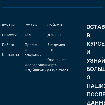
Кто мы
Страны
События
ОСТАВ
В
Новости
Темы
Данные
КУРСЕ
Работа
Проекты
Академия
и
ГВБ
И
Контакты
операции
УЗНА
Оценочная
Исследования
карта
БОЛЬ
и публикации
результатов
О
НАШИ
ПОСЛ
ДАНН