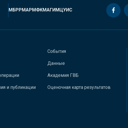
МБРР
МАР
МФК
МАГИ
МЦУИС
События
Данные
операции
Академия ГВБ
ия и публикации
Оценочная карта результатов