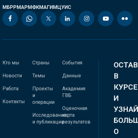
МБРР
МАР
МФК
МАГИ
МЦУИС
Кто мы
Страны
События
ОСТАВ
В
Новости
Темы
Данные
КУРСЕ
Работа
Проекты
Академия
и
ГВБ
И
Контакты
операции
УЗНА
Оценочная
Исследования
карта
БОЛЬ
и публикации
результатов
О