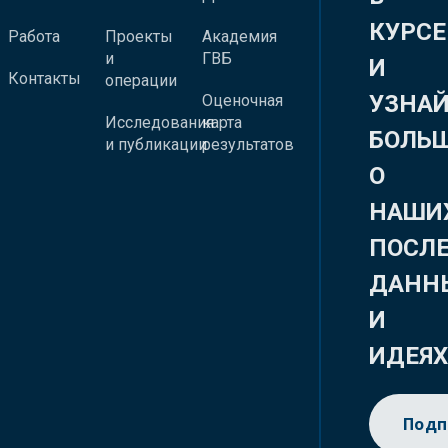
КУРСЕ
Работа
Проекты
Академия
и
ГВБ
И
Контакты
операции
УЗНА
Оценочная
Исследования
карта
БОЛЬ
и публикации
результатов
О
НАШИ
ПОСЛ
ДАНН
И
ИДЕЯ
Подп