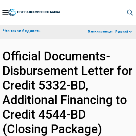
Skip
to
Main
Что такое бедность
Язык страницы:
Русский
Navigation
Official Documents-
Disbursement Letter for
Credit 5332-BD,
Additional Financing to
Credit 4544-BD
(Closing Package)