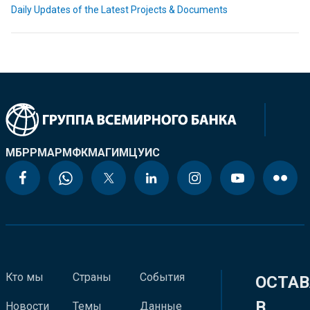
Daily Updates of the Latest Projects & Documents
МБРР
МАР
МФК
МАГИ
МЦУИС
Кто мы
Страны
События
ОСТАВ
В
Новости
Темы
Данные