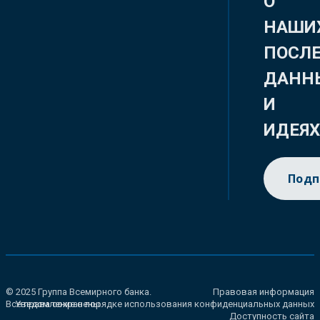
О
НАШИ
ПОСЛ
ДАНН
И
ИДЕЯ
Подп
© 2025 Группа Всемирного банка.
Правовая информация
Все права сохранены.
Уведомление о порядке использования конфиденциальных данных
Доступность сайта