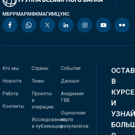
МБРР
МАР
МФК
МАГИ
МЦУИС
Кто мы
Страны
События
ОСТАВ
В
Новости
Темы
Данные
КУРСЕ
Работа
Проекты
Академия
и
ГВБ
И
Контакты
операции
УЗНА
Оценочная
Исследования
карта
БОЛЬ
и публикации
результатов