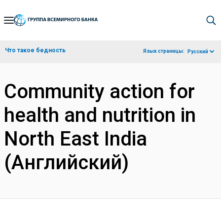
Skip
to
Main
Что такое бедность
Язык страницы:
Русский
Navigation
Community action for
health and nutrition in
North East India
(Английский)