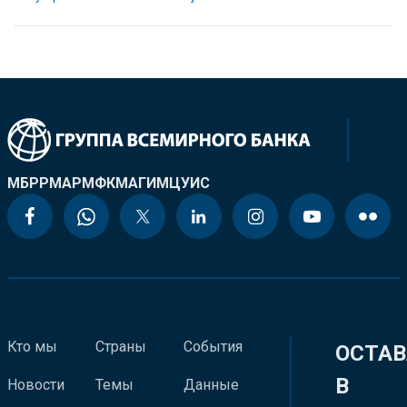
МБРР
МАР
МФК
МАГИ
МЦУИС
Кто мы
Страны
События
ОСТАВ
В
Новости
Темы
Данные