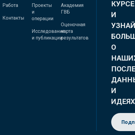
КУРСЕ
Работа
Проекты
Академия
и
ГВБ
И
Контакты
операции
УЗНА
Оценочная
Исследования
карта
БОЛЬ
и публикации
результатов
О
НАШИ
ПОСЛ
ДАНН
И
ИДЕЯ
Подп