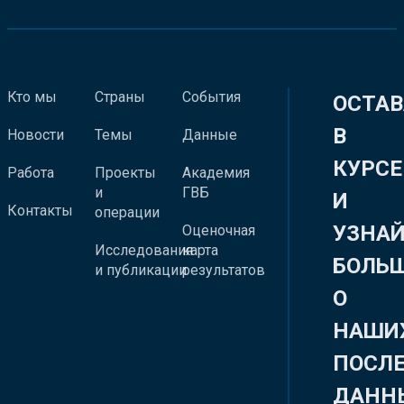
Кто мы
Страны
События
ОСТАВ
В
Новости
Темы
Данные
КУРСЕ
Работа
Проекты
Академия
и
ГВБ
И
Контакты
операции
УЗНА
Оценочная
Исследования
карта
БОЛЬ
и публикации
результатов
О
НАШИ
ПОСЛ
ДАНН