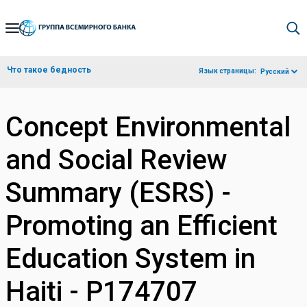
Skip
to
Main
Что такое бедность
Язык страницы:
Русский
Navigation
Concept Environmental
and Social Review
Summary (ESRS) -
Promoting an Efficient
Education System in
Haiti - P174707