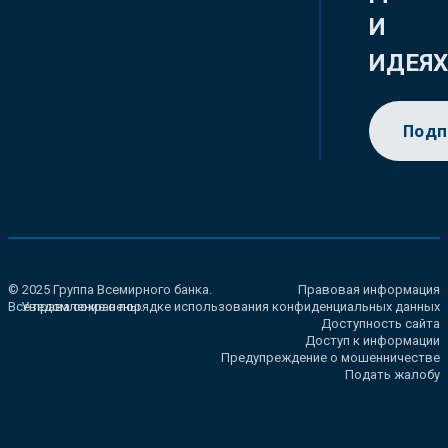
И
ИДЕЯ
Подп
© 2025 Группа Всемирного банка.
Правовая информация
Все права сохранены.
Уведомление о порядке использования конфиденциальных данных
Доступность сайта
Доступ к информации
Предупреждение о мошенничестве
Подать жалобу