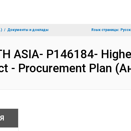
.)
Документы и доклады
Язык страницы:
Русск
TH ASIA- P146184- Highe
ct - Procurement Plan (
Я