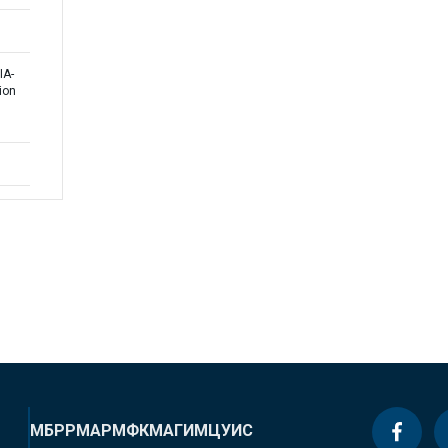
IA-
ion
МБРР
МАР
МФК
МАГИ
МЦУИС