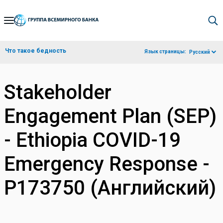
Skip
to
Main
Что такое бедность
Язык страницы:
Русский
Navigation
Stakeholder
Engagement Plan (SEP)
- Ethiopia COVID-19
Emergency Response -
P173750 (Английский)