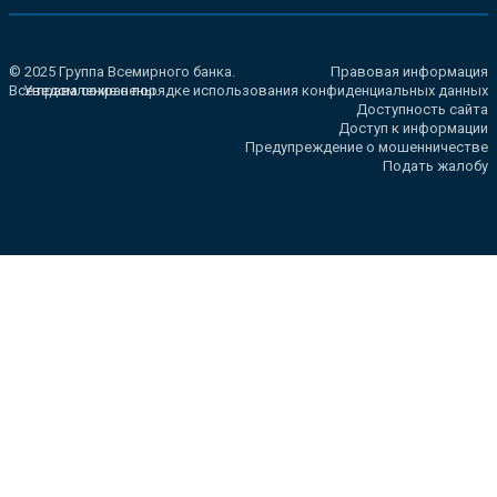
© 2025 Группа Всемирного банка.
Правовая информация
Все права сохранены.
Уведомление о порядке использования конфиденциальных данных
Доступность сайта
Доступ к информации
Предупреждение о мошенничестве
Подать жалобу