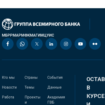
МБРР
МАР
МФК
МАГИ
МЦУИС
Кто мы
Страны
События
ОСТАВ
В
Новости
Темы
Данные
КУРСЕ
Работа
Проекты
Академия
и
ГВБ
И