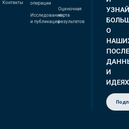
Контакты
операции
УЗНА
Оценочная
Исследования
карта
БОЛЬ
и публикации
результатов
О
НАШИ
ПОСЛ
ДАНН
И
ИДЕЯ
Подп