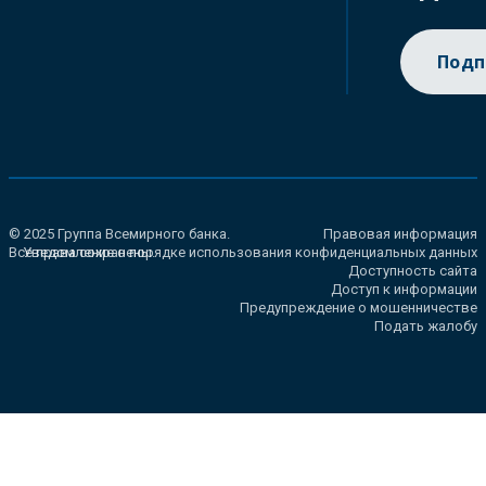
Подп
© 2025 Группа Всемирного банка.
Правовая информация
Все права сохранены.
Уведомление о порядке использования конфиденциальных данных
Доступность сайта
Доступ к информации
Предупреждение о мошенничестве
Подать жалобу