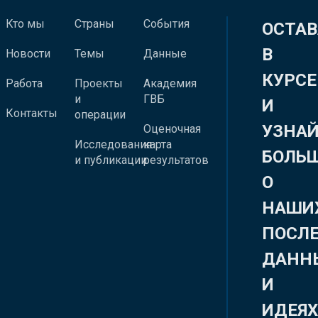
Кто мы
Страны
События
ОСТАВ
В
Новости
Темы
Данные
КУРСЕ
Работа
Проекты
Академия
и
ГВБ
И
Контакты
операции
УЗНА
Оценочная
Исследования
карта
БОЛЬ
и публикации
результатов
О
НАШИ
ПОСЛ
ДАНН
И
ИДЕЯ