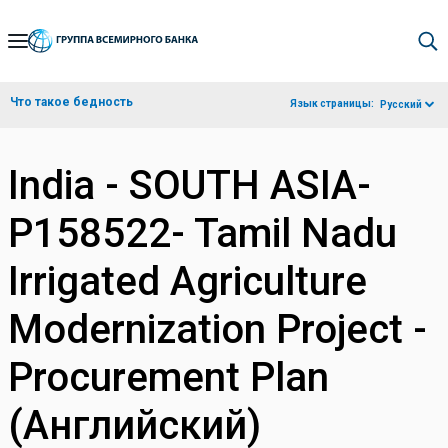
Skip
to
Main
Что такое бедность
Язык страницы:
Русский
Navigation
India - SOUTH ASIA-
P158522- Tamil Nadu
Irrigated Agriculture
Modernization Project -
Procurement Plan
(Английский)