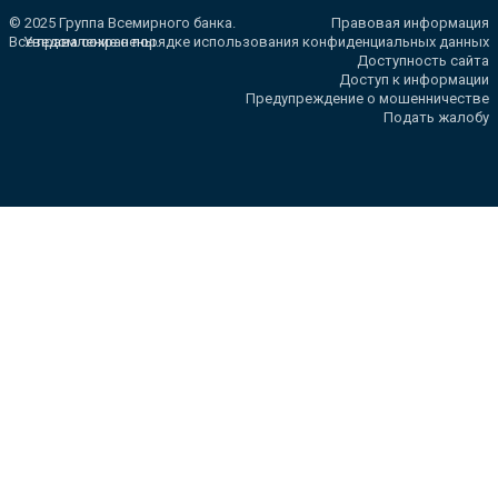
© 2025 Группа Всемирного банка.
Правовая информация
Все права сохранены.
Уведомление о порядке использования конфиденциальных данных
Доступность сайта
Доступ к информации
Предупреждение о мошенничестве
Подать жалобу