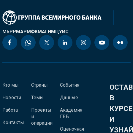
МБРР
МАР
МФК
МАГИ
МЦУИС
Кто мы
Страны
События
ОСТАВ
В
Новости
Темы
Данные
КУРСЕ
Работа
Проекты
Академия
и
ГВБ
И
Контакты
операции
УЗНА
Оценочная