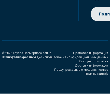
Подп
© 2025 Группа Всемирного банка.
Правовая информация
Все права сохранены.
Уведомление о порядке использования конфиденциальных данных
Доступность сайта
Доступ к информации
Предупреждение о мошенничестве
Подать жалобу