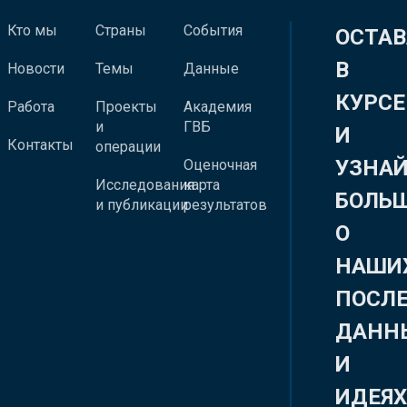
Кто мы
Страны
События
ОСТАВ
В
Новости
Темы
Данные
КУРСЕ
Работа
Проекты
Академия
и
ГВБ
И
Контакты
операции
УЗНА
Оценочная
Исследования
карта
БОЛЬ
и публикации
результатов
О
НАШИ
ПОСЛ
ДАНН
И
ИДЕЯ