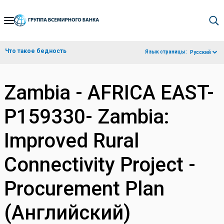
Skip
to
Main
Что такое бедность
Язык страницы:
Русский
Navigation
Zambia - AFRICA EAST-
P159330- Zambia:
Improved Rural
Connectivity Project -
Procurement Plan
(Английский)