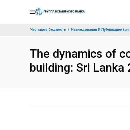
Skip
to
Main
Что такое бедность
Исследования И Публикации (анг
Navigation
The dynamics of co
building: Sri Lank