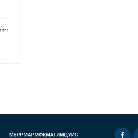
t,
e and
a
МБРР
МАР
МФК
МАГИ
МЦУИС