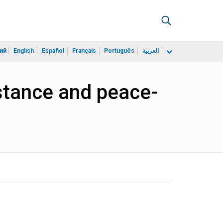
ий
English
Español
Français
Português
العربية
stance and peace-