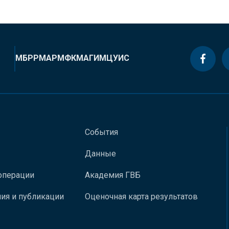
МБРР
МАР
МФК
МАГИ
МЦУИС
События
Данные
операции
Академия ГВБ
ия и публикации
Оценочная карта результатов