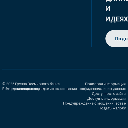
И
ИДЕЯ
Подп
© 2025 Группа Всемирного банка.
Правовая информация
Все права сохранены.
Уведомление о порядке использования конфиденциальных данных
Доступность сайта
Доступ к информации
Предупреждение о мошенничестве
Подать жалобу