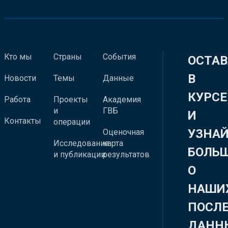
Кто мы
Страны
События
ОСТАВ
В
Новости
Темы
Данные
КУРСЕ
Работа
Проекты
Академия
и
ГВБ
И
Контакты
операции
УЗНА
Оценочная
Исследования
карта
БОЛЬ
и публикации
результатов
О
НАШИ
ПОСЛ
ДАНН