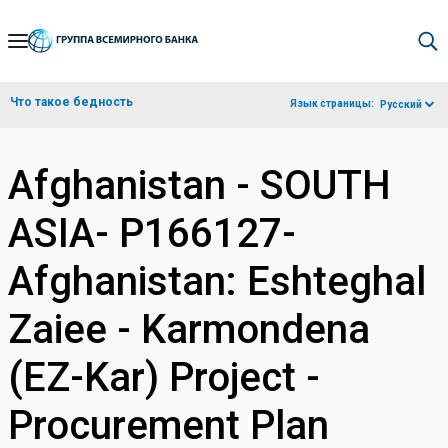
Skip
to
Main
Что такое бедность
Язык страницы:
Русский
Navigation
Afghanistan - SOUTH
ASIA- P166127-
Afghanistan: Eshteghal
Zaiee - Karmondena
(EZ-Kar) Project -
Procurement Plan