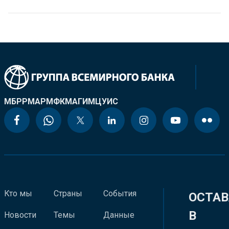
МБРР
МАР
МФК
МАГИ
МЦУИС
Кто мы
Страны
События
ОСТАВ
В
Новости
Темы
Данные