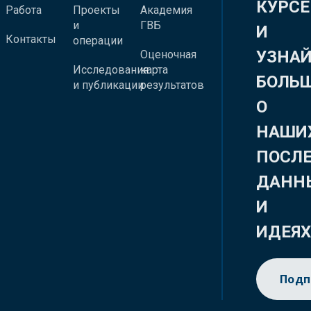
КУРСЕ
Работа
Проекты
Академия
и
ГВБ
И
Контакты
операции
УЗНА
Оценочная
Исследования
карта
БОЛЬ
и публикации
результатов
О
НАШИ
ПОСЛ
ДАНН
И
ИДЕЯ
Подп