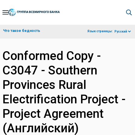
Skip
to
Main
Что такое бедность
Язык страницы:
Русский
Navigation
Conformed Copy -
C3047 - Southern
Provinces Rural
Electrification Project -
Project Agreement
(Английский)