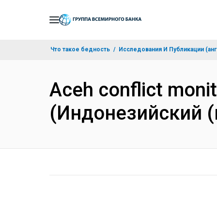
Skip
to
Main
Что такое бедность
Исследования И Публикации (анг
Navigation
Aceh conflict moni
(Индонезийский (