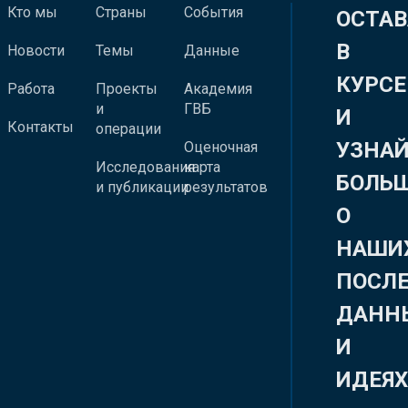
Кто мы
Страны
События
ОСТАВ
В
Новости
Темы
Данные
КУРСЕ
Работа
Проекты
Академия
и
ГВБ
И
Контакты
операции
УЗНА
Оценочная
Исследования
карта
БОЛЬ
и публикации
результатов
О
НАШИ
ПОСЛ
ДАНН
И
ИДЕЯ