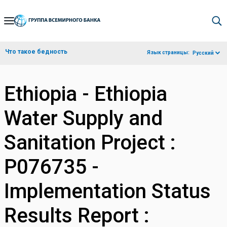
Skip
to
Main
Что такое бедность
Язык страницы:
Русский
Navigation
Ethiopia - Ethiopia
Water Supply and
Sanitation Project :
P076735 -
Implementation Status
Results Report :