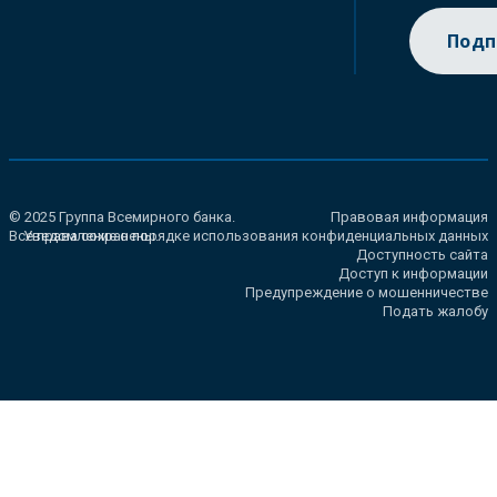
Подп
© 2025 Группа Всемирного банка.
Правовая информация
Все права сохранены.
Уведомление о порядке использования конфиденциальных данных
Доступность сайта
Доступ к информации
Предупреждение о мошенничестве
Подать жалобу