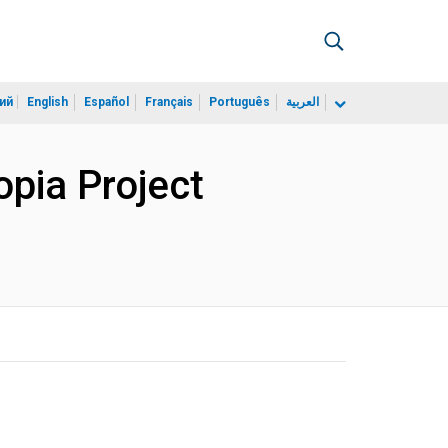
ий
English
Español
Français
Português
العربية
opia Project