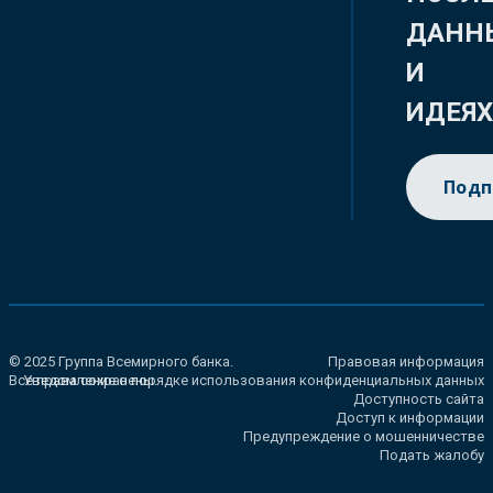
ДАНН
И
ИДЕЯ
Подп
© 2025 Группа Всемирного банка.
Правовая информация
Все права сохранены.
Уведомление о порядке использования конфиденциальных данных
Доступность сайта
Доступ к информации
Предупреждение о мошенничестве
Подать жалобу