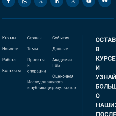
Кто мы
Страны
События
ОСТАВ
В
Новости
Темы
Данные
КУРСЕ
Работа
Проекты
Академия
и
ГВБ
И
Контакты
операции
УЗНА
Оценочная
Исследования
карта
БОЛЬ
и публикации
результатов
О
НАШИ
ПОСЛ