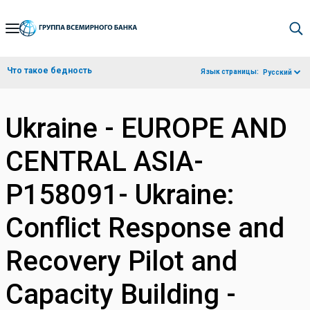
Skip
to
Main
Что такое бедность
Язык страницы:
Русский
Navigation
Ukraine - EUROPE AND
CENTRAL ASIA-
P158091- Ukraine:
Conflict Response and
Recovery Pilot and
Capacity Building -