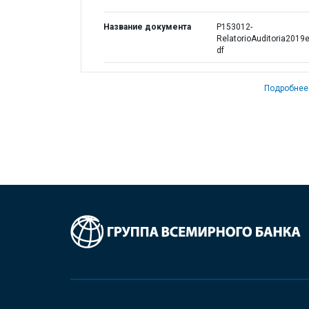
Название документа
P153012-
RelatorioAuditoria2019e
df
Подробнее