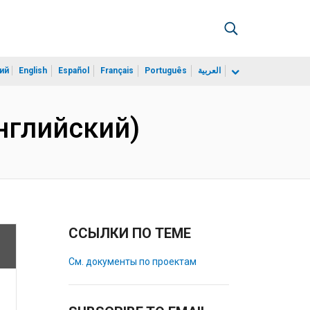
ий
English
Español
Français
Português
العربية
Английский)
ССЫЛКИ ПО ТЕМЕ
См. документы по проектам