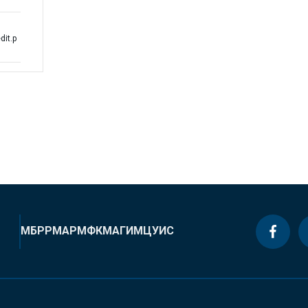
dit.p
МБРР
МАР
МФК
МАГИ
МЦУИС