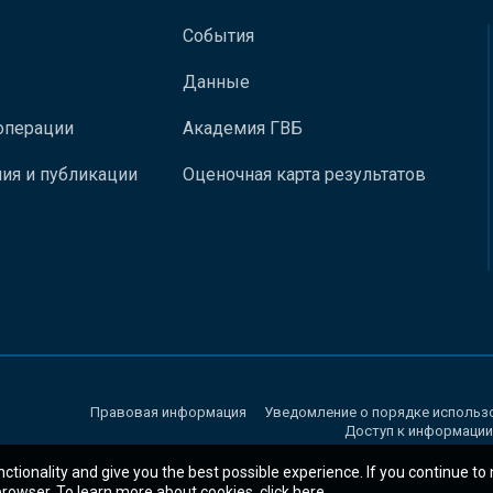
События
Данные
операции
Академия ГВБ
ия и публикации
Оценочная карта результатов
Правовая информация
Уведомление о порядке использ
Доступ к информации
nctionality and give you the best possible experience. If you continue to
 browser. To learn more about cookies,
click here
.