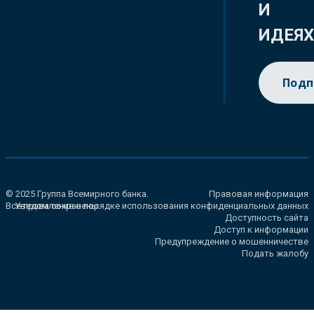
И
ИДЕЯ
Подп
© 2025 Группа Всемирного банка.
Правовая информация
Все права сохранены.
Уведомление о порядке использования конфиденциальных данных
Доступность сайта
Доступ к информации
Предупреждение о мошенничестве
Подать жалобу