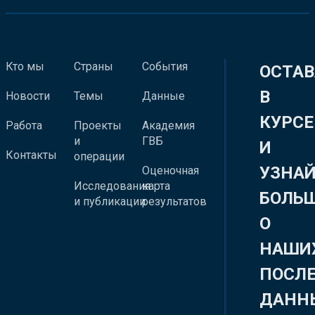
Кто мы
Страны
События
ОСТАВ
В
Новости
Темы
Данные
КУРСЕ
Работа
Проекты
Академия
и
ГВБ
И
Контакты
операции
УЗНА
Оценочная
Исследования
карта
БОЛЬ
и публикации
результатов
О
НАШИ
ПОСЛ
ДАНН