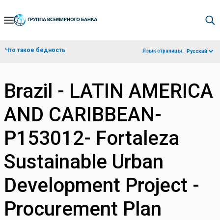
Skip
to
Main
Что такое бедность
Язык страницы:
Русский
Navigation
Brazil - LATIN AMERICA
AND CARIBBEAN-
P153012- Fortaleza
Sustainable Urban
Development Project -
Procurement Plan