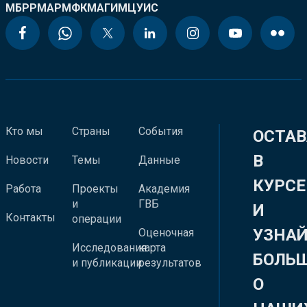
МБРР
МАР
МФК
МАГИ
МЦУИС
Кто мы
Страны
События
ОСТАВ
В
Новости
Темы
Данные
КУРСЕ
Работа
Проекты
Академия
и
ГВБ
И
Контакты
операции
УЗНА
Оценочная
Исследования
карта
БОЛЬ
и публикации
результатов
О