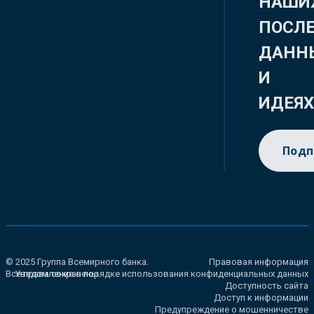
НАШИ
ПОСЛ
ДАНН
И
ИДЕЯ
Подп
© 2025 Группа Всемирного банка.
Правовая информация
Все права сохранены.
Уведомление о порядке использования конфиденциальных данных
Доступность сайта
Доступ к информации
Предупреждение о мошенничестве