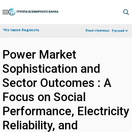
Skip
to
Main
Что такое бедность
Язык страницы:
Русский
Navigation
Power Market
Sophistication and
Sector Outcomes : A
Focus on Social
Performance, Electricity
Reliability, and