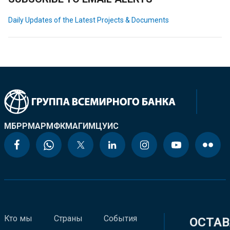
Daily Updates of the Latest Projects & Documents
МБРР
МАР
МФК
МАГИ
МЦУИС
Кто мы
Страны
События
ОСТАВ