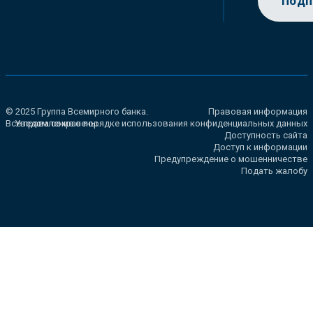
Подп
© 2025 Группа Всемирного банка.
Правовая информация
Все права сохранены.
Уведомление о порядке использования конфиденциальных данных
Доступность сайта
Доступ к информации
Предупреждение о мошенничестве
Подать жалобу