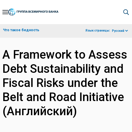
Skip
to
Main
Что такое бедность
Язык страницы:
Русский
Navigation
A Framework to Assess
Debt Sustainability and
Fiscal Risks under the
Belt and Road Initiative
(Английский)