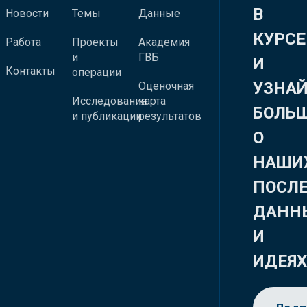
В
Новости
Темы
Данные
КУРСЕ
Работа
Проекты
Академия
и
ГВБ
И
Контакты
операции
УЗНА
Оценочная
Исследования
карта
БОЛЬ
и публикации
результатов
О
НАШИ
ПОСЛ
ДАНН
И
ИДЕЯ