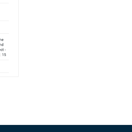
the
ond
ct -
: 15