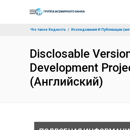
Skip
to
Main
Что такое бедность
Исследования И Публикации (анг
Navigation
Disclosable Version
Development Projec
(Английский)