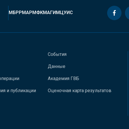
МБРР
МАР
МФК
МАГИ
МЦУИС
События
Данные
операции
Академия ГВБ
ия и публикации
Оценочная карта результатов