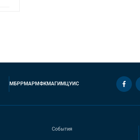
МБРР
МАР
МФК
МАГИ
МЦУИС
События