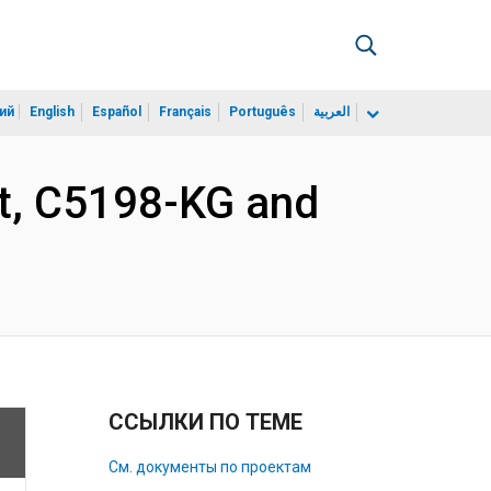
ий
English
Español
Français
Português
العربية
nt, C5198-KG and
ССЫЛКИ ПО ТЕМЕ
См. документы по проектам