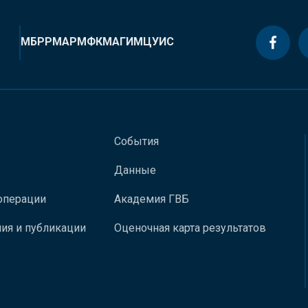
МБРР
МАР
МФК
МАГИ
МЦУИС
События
Данные
операции
Академия ГВБ
ия и публикации
Оценочная карта результатов