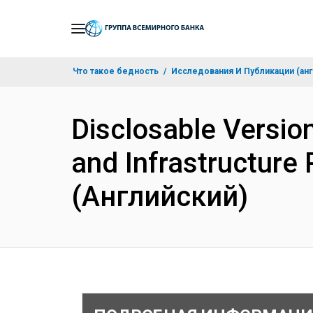
Skip
to
Main
Что такое бедность
Исследования И Публикации (анг
Navigation
Disclosable Version
and Infrastructure
(Английский)