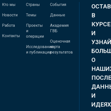
Кто мы
Страны
События
ОСТАВ
В
Новости
Темы
Данные
КУРСЕ
Работа
Проекты
Академия
и
ГВБ
И
Контакты
операции
УЗНА
Оценочная
Исследования
карта
БОЛЬ
и публикации
результатов
О
НАШИ
ПОСЛ
ДАНН
И
ИДЕЯ