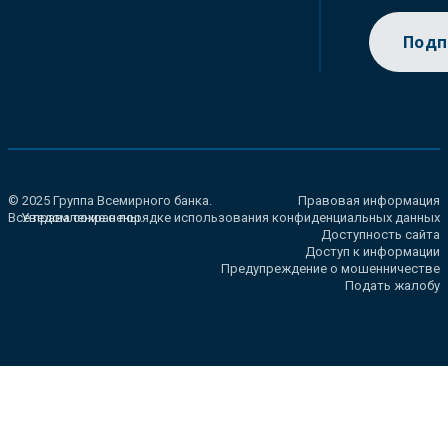
Подп
© 2025 Группа Всемирного банка.
Правовая информация
Все права сохранены.
Уведомление о порядке использования конфиденциальных данных
Доступность сайта
Доступ к информации
Предупреждение о мошенничестве
Подать жалобу