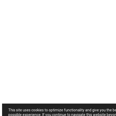
This site uses cookies to optimize functionality and give you the b
possible experience. If you continue to navigate this website beyo