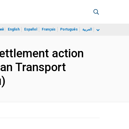
ий
English
Español
Français
Português
العربية
settlement action
ban Transport
)