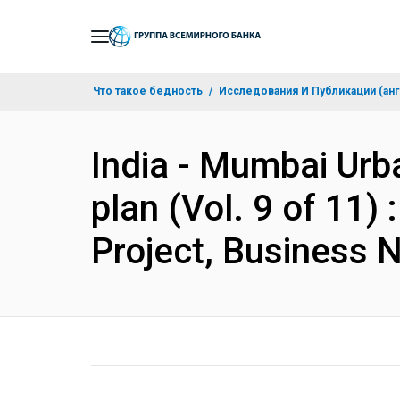
Skip
to
Main
Что такое бедность
Исследования И Публикации (анг
Navigation
India - Mumbai Urba
plan (Vol. 9 of 11)
Project, Business