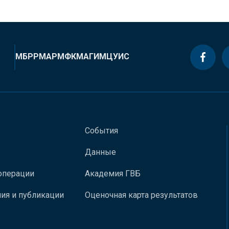
МБРР
МАР
МФК
МАГИ
МЦУИС
События
Данные
операции
Академия ГВБ
ия и публикации
Оценочная карта результатов