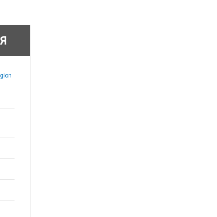
Я
gion