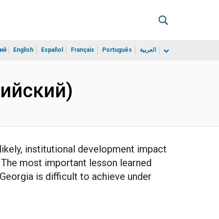
ий
English
Español
Français
Português
العربية
глийский)
likely, institutional development impact
. The most important lesson learned
Georgia is difficult to achieve under