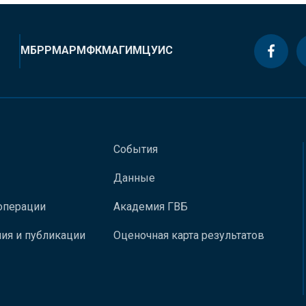
МБРР
МАР
МФК
МАГИ
МЦУИС
События
Данные
операции
Академия ГВБ
ия и публикации
Оценочная карта результатов