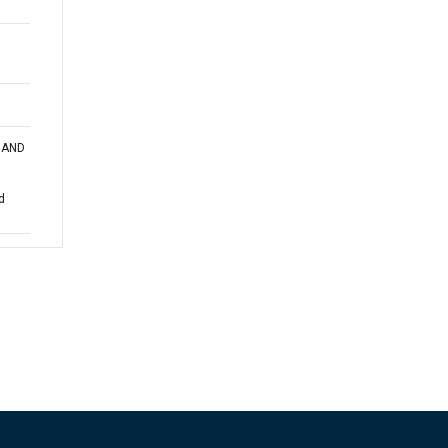
A AND
d