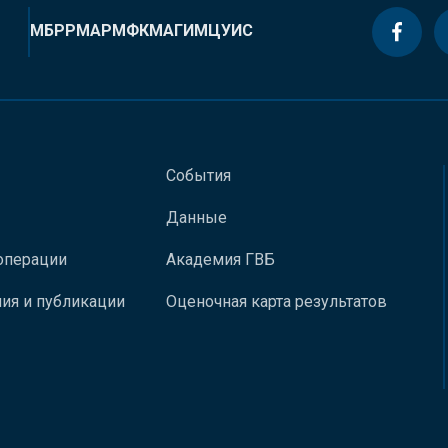
МБРР
МАР
МФК
МАГИ
МЦУИС
События
Данные
операции
Академия ГВБ
ия и публикации
Оценочная карта результатов