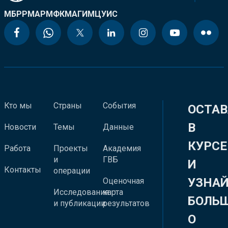
МБРР
МАР
МФК
МАГИ
МЦУИС
Кто мы
Страны
События
ОСТАВ
В
Новости
Темы
Данные
КУРСЕ
Работа
Проекты
Академия
и
ГВБ
И
Контакты
операции
УЗНА
Оценочная
Исследования
карта
БОЛЬ
и публикации
результатов
О