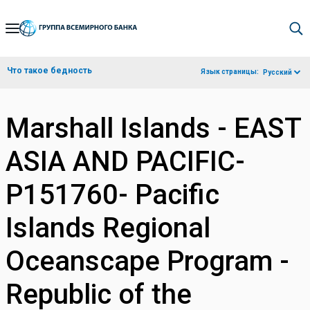
Skip
to
Main
Что такое бедность
Язык страницы:
Русский
Navigation
Marshall Islands - EAST
ASIA AND PACIFIC-
P151760- Pacific
Islands Regional
Oceanscape Program -
Republic of the